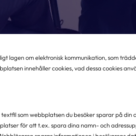
gt lagen om elektronisk kommunikation, som trädde i
latsen innehåller cookies, vad dessa cookies använd
en textfil som webbplatsen du besöker sparar på din
tser för att t.ex. spara dina namn- och adressupp
ebbläsaren sparar informationen i besökarens dator