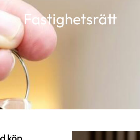
Fastighetsrätt
id köp,