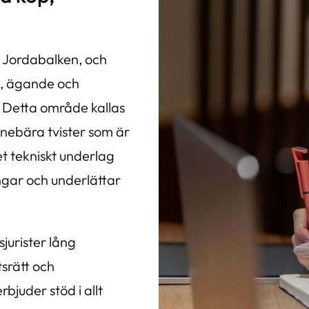
t Jordabalken, och
de, ägande och
r. Detta område kallas
nnebära tvister som är
et tekniskt underlag
ngar och underlättar
jurister lång
srätt och
bjuder stöd i allt