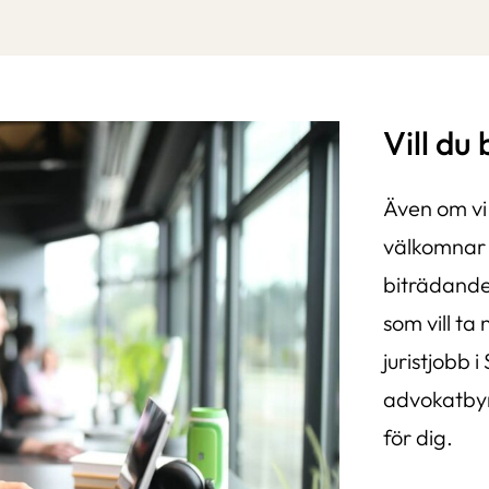
Vill du
Även om vi
välkomnar v
biträdande 
som vill ta 
juristjobb i
advokatbyr
för dig.