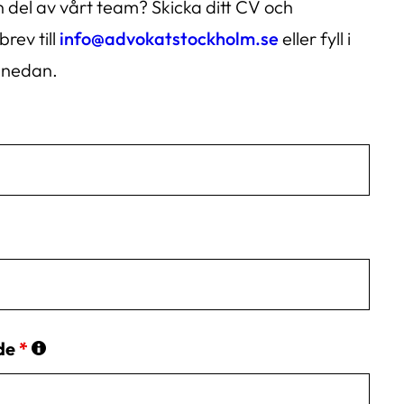
 en del av vårt team? Skicka ditt CV och
brev till
info@advokatstockholm.se
eller fyll i
 nedan.
de
*