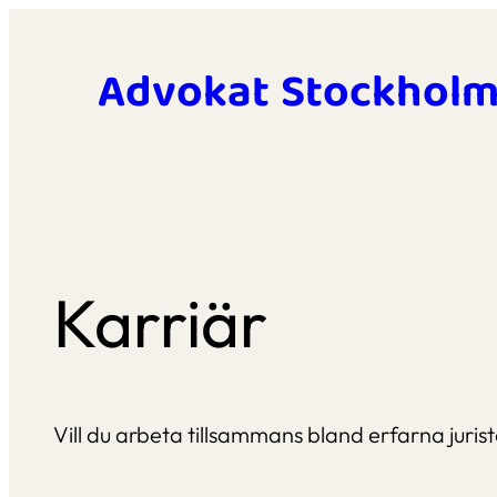
Hoppa
till
Advokat Stockhol
innehåll
Karriär
Vill du arbeta tillsammans bland erfarna juris